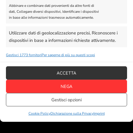
Abbinare e combinare dati provenienti da altre fonti di
Imprint
dati, Collegare diversi dispositivi, Identificare i dispositivi
in base alle informazioni trasmesse automaticamente.
Disconoscimento
Termini e condizioni
Utilizzare dati di geolocalizzazione precisi, Riconoscere i
dispositivi in base a informazioni richieste attivamente.
Gestisci 1773 fornitori
Per saperne di più su questi scopi
Garantire la sicurezza, prevenire e rilevare
Menu Utente
frodi, correggere errori, Erogare e presentare
Sempre attivo
pubblicità e contenuto, Salvare e comunicare
ACCETTA
le scelte sulla privacy.
Il Mio Account
NEGA
Carrello
Gestisci opzioni
Cassa
Cookie Policy
Dichiarazione sulla Privacy
Imprint