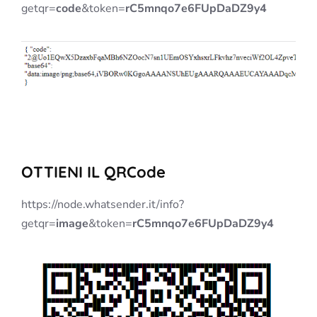
getqr=
code
&token=
rC5mnqo7e6FUpDaDZ9y4
OTTIENI IL QRCode
https://node.whatsender.it/info?
getqr=
image
&token=
rC5mnqo7e6FUpDaDZ9y4