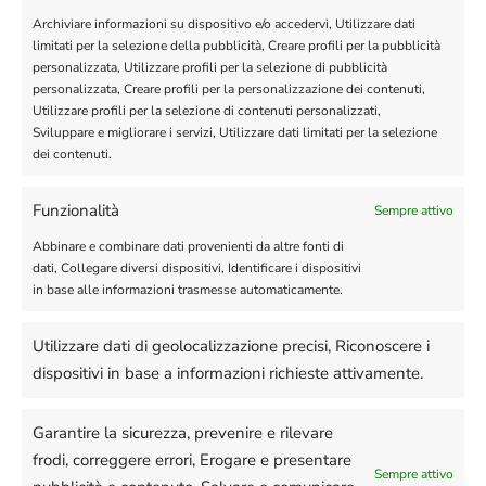
Archiviare informazioni su dispositivo e/o accedervi, Utilizzare dati
17/04/2024
Changelog
limitati per la selezione della pubblicità, Creare profili per la pubblicità
personalizzata, Utilizzare profili per la selezione di pubblicità
Configurare G-Maps Business
personalizzata, Creare profili per la personalizzazione dei contenuti,
Utilizzare profili per la selezione di contenuti personalizzati,
02/02/2024
Sviluppare e migliorare i servizi, Utilizzare dati limitati per la selezione
dei contenuti.
Notifiche Whatsapp per Salon Boooking
System
Funzionalità
Sempre attivo
23/10/2023
Abbinare e combinare dati provenienti da altre fonti di
Telefoni compatibili con eSim (elenco
dati, Collegare diversi dispositivi, Identificare i dispositivi
in base alle informazioni trasmesse automaticamente.
aggiornato al 2023)
24/03/2023
Utilizzare dati di geolocalizzazione precisi, Riconoscere i
Creazione e gestione della rubrica
dispositivi in base a informazioni richieste attivamente.
05/02/2023
Garantire la sicurezza, prevenire e rilevare
Auto lettura, Autoswitch, Prefisso
frodi, correggere errori, Erogare e presentare
Openai, Gruppo Risposta Autormatica
Sempre attivo