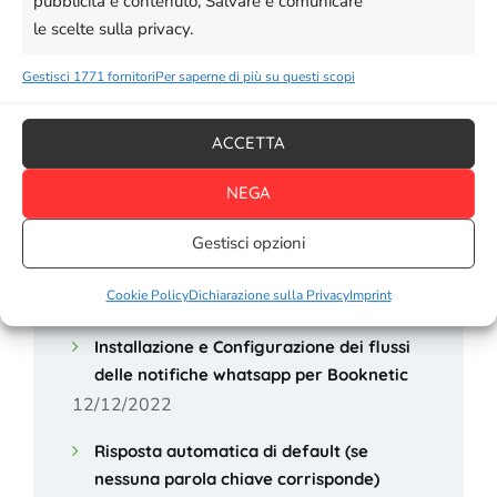
pubblicità e contenuto, Salvare e comunicare
16/01/2023
le scelte sulla privacy.
Come configurare OpenAI ChatGPT
Gestisci 1771 fornitori
Per saperne di più su questi scopi
12/01/2023
Come inviare notifiche Whatsapp con il
ACCETTA
tuo Foglio di Google usando Whatsender
NEGA
05/01/2023
Come integrare Whatsender nel proprio
Gestisci opzioni
negozio Shopify®
Cookie Policy
Dichiarazione sulla Privacy
Imprint
30/12/2022
Installazione e Configurazione dei flussi
delle notifiche whatsapp per Booknetic
12/12/2022
Risposta automatica di default (se
nessuna parola chiave corrisponde)