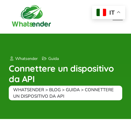
Skip
to
IT
content
Whatsender
Guida
Connettere un dispositivo
da API
WHATSENDER
>
BLOG
>
GUIDA
>
CONNETTERE
UN DISPOSITIVO DA API