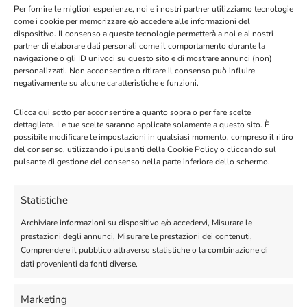
Per fornire le migliori esperienze, noi e i nostri partner utilizziamo tecnologie
come i cookie per memorizzare e/o accedere alle informazioni del
dispositivo. Il consenso a queste tecnologie permetterà a noi e ai nostri
partner di elaborare dati personali come il comportamento durante la
navigazione o gli ID univoci su questo sito e di mostrare annunci (non)
personalizzati. Non acconsentire o ritirare il consenso può influire
negativamente su alcune caratteristiche e funzioni.
Articoli recenti
Clicca qui sotto per acconsentire a quanto sopra o per fare scelte
dettagliate. Le tue scelte saranno applicate solamente a questo sito. È
possibile modificare le impostazioni in qualsiasi momento, compreso il ritiro
Registrazione degli utenti dell’app
del consenso, utilizzando i pulsanti della Cookie Policy o cliccando sul
pulsante di gestione del consenso nella parte inferiore dello schermo.
WhatsApp Business (o “Coesistenza”)
03/04/2026
Statistiche
Inviare Promemoria con Google
Archiviare informazioni su dispositivo e/o accedervi, Misurare le
Calendar
prestazioni degli annunci, Misurare le prestazioni dei contenuti,
29/09/2025
Comprendere il pubblico attraverso statistiche o la combinazione di
dati provenienti da fonti diverse.
28/08/2025
Uso delle REST API
Marketing
02/06/2024
Come configurare Gemini AI