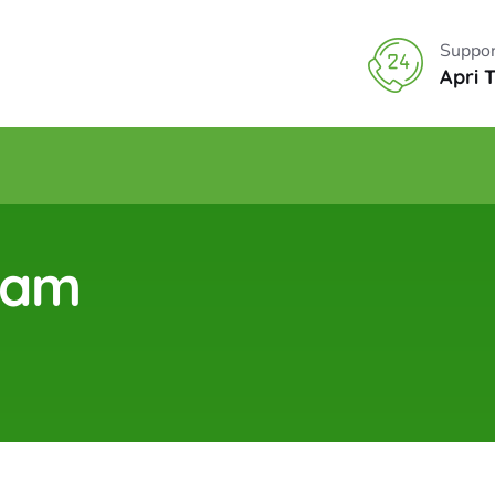
Suppor
Apri 
Spam