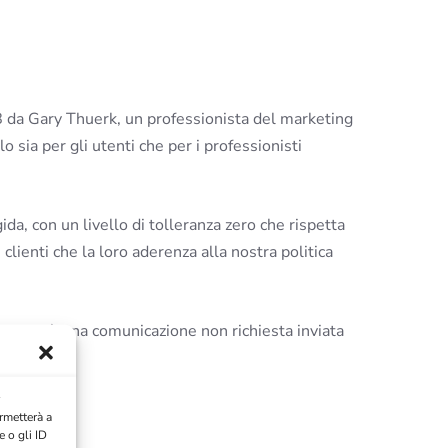
8 da Gary Thuerk, un professionista del marketing
sia per gli utenti che per i professionisti
da, con un livello di tolleranza zero che rispetta
ienti che la loro aderenza alla nostra politica
o spam è una comunicazione non richiesta inviata
m:
rmetterà a
 o gli ID