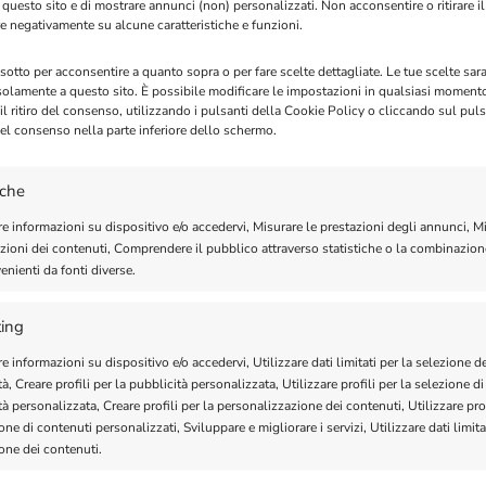
 questo sito e di mostrare annunci (non) personalizzati. Non acconsentire o ritirare 
re negativamente su alcune caratteristiche e funzioni.
 sotto per acconsentire a quanto sopra o per fare scelte dettagliate. Le tue scelte sa
solamente a questo sito. È possibile modificare le impostazioni in qualsiasi moment
l ritiro del consenso, utilizzando i pulsanti della Cookie Policy o cliccando sul puls
aiutiamo a prevenirlo
el consenso nella parte inferiore dello schermo.
ma: siamo completamente contrari allo SPAM o ai messaggi spaz
iche
 di messaggio illegale attraverso i nostri servizi, il caso sarà d
re informazioni su dispositivo e/o accedervi, Misurare le prestazioni degli annunci, M
azioni dei contenuti, Comprendere il pubblico attraverso statistiche o la combinazion
i utili prima di inviare un mess
enienti da fonti diverse.
ing
e, prima di inviare un messaggio verifica che il tuo procedimen
e informazioni su dispositivo e/o accedervi, Utilizzare dati limitati per la selezione d
à, Creare profili per la pubblicità personalizzata, Utilizzare profili per la selezione di
se di elenchi acquistati o noleggiati.
à personalizzata, Creare profili per la personalizzazione dei contenuti, Utilizzare prof
riche o sospette.
one di contenuti personalizzati, Sviluppare e migliorare i servizi, Utilizzare dati limita
non contiene numeri di persone con consenso scaduto.
ione dei contenuti.
e che ti hanno dato il permesso esplicito di inviare loro notific