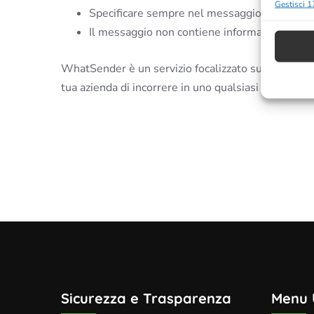
Gestisci 1
Funzio
Specificare sempre nel messaggio la possibili
Il messaggio non contiene informazioni false o
Abbinare
dispositi
automat
WhatSender è un servizio focalizzato sul marketing 
tua azienda di incorrere in uno qualsiasi dei vizi
Utilizz
informa
Garanti
Erogar
le scel
Sicurezza e Trasparenza
Menu 