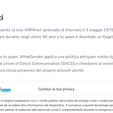
i
tramite la rete ARPAnet (antenato di Internet) il 3 maggio 197
durante negli ultimi 40 anni e lo spam è diventato un flagello 
tro lo spam, WhatSender applica una politica antispam molto rigi
al Union of Direct Communication (SNCD) e chiediamo ai nostri cl
sura senza preavviso del proprio account utente.
ine “SPAM”, chiamato anche spam, spam o posta indesiderata. L
Gestisci la tua privacy
 le migliori esperienze, noi e i nostri partner utilizziamo tecnologie come i cookie per
 più o meno disoneste. Esistono tre principali famiglie di spa
e e/o accedere alle informazioni del dispositivo. Il consenso a queste tecnologie pe
ostri partner di elaborare dati personali come il comportamento durante la navigazione