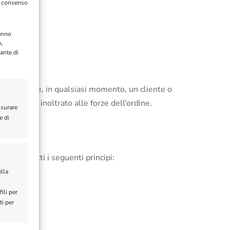
il consenso
ranno
o,
ante di
zatura. Se, in qualsiasi momento, un cliente o
ebitamente inoltrato alle forze dell’ordine.
isurare
e di
aggio
to rispetti i seguenti principi:
ella
ili per
ti per
he.