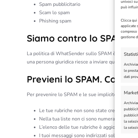
univoci su
Spam pubblicitario
può influi
Scam lo spam
Phishing spam
Clicca qui
applicate 
compreso i
Siamo contro lo SPAM e 
gestione d
La politica di WhatSender sullo SPAM è chiarissi
Statist
una persona giuridica riesce a inviare qualsiasi tipo
Archivia
le prest
Previeni lo SPAM. Consigl
dati prov
Market
Per prevenire lo SPAM e le sue implicite conseguenz
Archiviar
pubblicit
Le tue rubriche non sono state create sulla ba
pubblicit
Nella tua liste non ci sono numerazioni gene
la selezi
L’elenco delle tue rubriche è aggiornato e 
la selez
I tuoi messaggi sono indirizzati solo a person