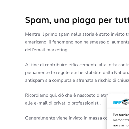
Spam, una piaga per tutt
Mentre il primo spam nella storia è stato inviato 
americano, il fenomeno non ha smesso di aumentare 
dell’email marketing.
Al fine di contribuire efficacemente alla lotta con
pienamente le regole etiche stabilite dalla Nation
antispam sia completa e sfrenata a rischio di chiu
Ricordiamo qui, ciò che è nascosto dietro il term
alle e-mail di privati ​​o professionisti.
Per fornire
Generalmente viene inviato in massa con intenzioni
memorizzar
noi e ai n