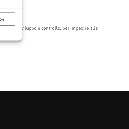
e attivo
oni
ermini di sviluppo e controllo, per impedire alla
a
e attivo