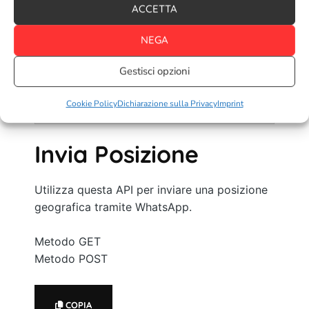
ACCETTA
$response = curl_exec($ch);

curl_close($ch);

NEGA
echo $response; // output 
{success:true/false, message:response 
Gestisci opzioni
message}

?>
Cookie Policy
Dichiarazione sulla Privacy
Imprint
Invia Posizione
Utilizza questa API per inviare una posizione
geografica tramite WhatsApp.
Metodo GET
Metodo POST
COPIA