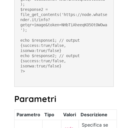
);

$response2 = 
file_get_contents('https://node.whatse
nder.it/info?
getqr=image&token=NHbTiAheeqKO5OtOWOwa
');

echo $response1; // output 
{success:true/false, 
isonwa:true/false}

echo $response2; // output 
{success:true/false, 
isonwa:true/false}

?>
Parametri
Parametro
Tipo
Valori
Descrizione
Specifica se