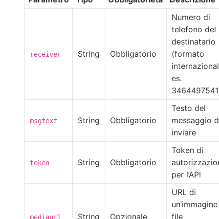
Numero di
telefono del
destinatario
String
Obbligatorio
(formato
receiver
internazional
es.
3464497541
Testo del
String
Obbligatorio
messaggio 
msgtext
inviare
Token di
String
Obbligatorio
autorizzazio
token
per l’API
URL di
un’immagine
String
Opzionale
file
mediaurl