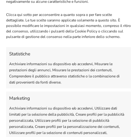
negativamente su alcune caratteristiche e funzioni.
COPIA
Clicca qui sotto per acconsentire a quanto sopra o per fare scelte
dettagliate. Le tue scelte saranno applicate solamente a questo sito. È
possibile modificare le impostazioni in qualsiasi momento, compreso il ritiro
del consenso, utilizzando i pulsanti della Cookie Policy o cliccando sul
<?php

pulsante di gestione del consenso nella parte inferiore dello schermo.
$response = 
file_get_contents('https://node.whatse
nder.it/fetchgroups?
Statistiche
sender=393452220047&token=NHbTiAheeqKO
5OtOWOwa');

Archiviare informazioni su dispositivo e/o accedervi, Misurare le
prestazioni degli annunci, Misurare le prestazioni dei contenuti,
echo $response; // output 
Comprendere il pubblico attraverso statistiche o la combinazione di
{success:true/false, message:response 
dati provenienti da fonti diverse.
message}

?>
Marketing
Archiviare informazioni su dispositivo e/o accedervi, Utilizzare dati
limitati per la selezione della pubblicità, Creare profili per la pubblicità
personalizzata, Utilizzare profili per la selezione di pubblicità
COPIA
personalizzata, Creare profili per la personalizzazione dei contenuti,
Utilizzare profili per la selezione di contenuti personalizzati,