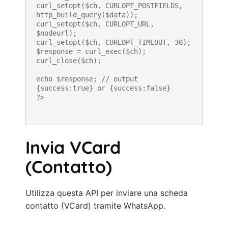
curl_setopt($ch, CURLOPT_POSTFIELDS, 
http_build_query($data));

curl_setopt($ch, CURLOPT_URL, 
$nodeurl);

curl_setopt($ch, CURLOPT_TIMEOUT, 30);

$response = curl_exec($ch);

curl_close($ch);

echo $response; // output 
{success:true} or {success:false}

?>
Invia VCard
(Contatto)
Utilizza questa API per inviare una scheda
contatto (VCard) tramite WhatsApp.