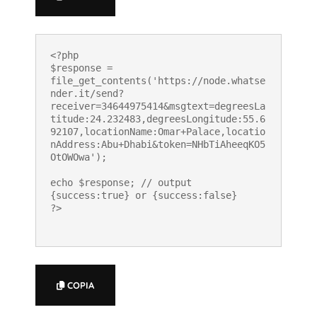
<?php

$response = 
file_get_contents('https://node.whatse
nder.it/send?
receiver=34644975414&msgtext=degreesLa
titude:24.232483,degreesLongitude:55.6
92107,locationName:Omar+Palace,locatio
nAddress:Abu+Dhabi&token=NHbTiAheeqKO5
OtOWOwa');

echo $response; // output 
{success:true} or {success:false}

?>
COPIA