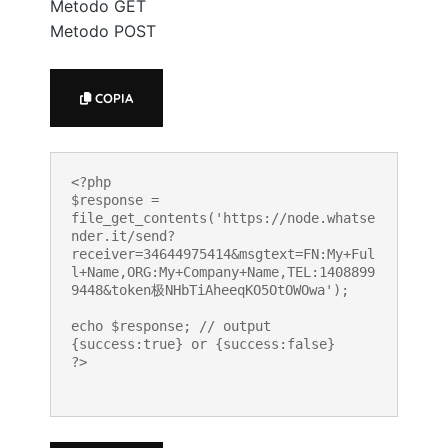
Metodo GET
Metodo POST
COPIA
<?php

$response = 
file_get_contents('https://node.whatse
nder.it/send?
receiver=34644975414&msgtext=FN:My+Ful
l+Name,ORG:My+Company+Name,TEL:1408899
9448&token极NHbTiAheeqKO5OtOWOwa');

echo $response; // output 
{success:true} or {success:false}

?>