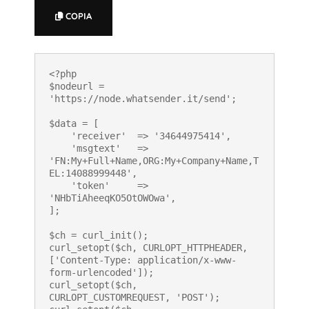
COPIA
<?php

$nodeurl = 
'https://node.whatsender.it/send';

$data = [

    'receiver'  => '34644975414',

    'msgtext'   => 
'FN:My+Full+Name,ORG:My+Company+Name,T
EL:14088999448',

    'token'     => 
'NHbTiAheeqKO5OtOWOwa',

];

$ch = curl_init();

curl_setopt($ch, CURLOPT_HTTPHEADER, 
['Content-Type: application/x-www-
form-urlencoded']);

curl_setopt($ch, 
CURLOPT_CUSTOMREQUEST, 'POST');
