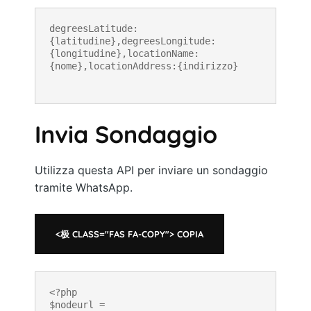
degreesLatitude:
{latitudine},degreesLongitude:
{longitudine},locationName:
{nome},locationAddress:{indirizzo}
Invia Sondaggio
Utilizza questa API per inviare un sondaggio
tramite WhatsApp.
<极 CLASS="FAS FA-COPY"> COPIA
<?php

$nodeurl = 