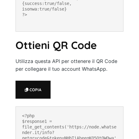
{success:true/false, 
isonwa:true/false}

?>
Ottieni QR Code
Utilizza questa API per ottenere il QR Code
per collegare il tuo account WhatsApp.
COPIA
<?php

$response1 = 
file_get_contents('https://node.whatse
nder.it/info?
getqr=code&token=NHbTiAheeqKO5OtOWOwa'