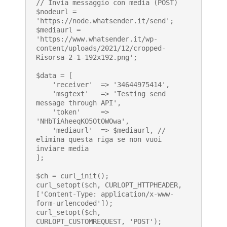
// Invia messaggio con media (POST)

$nodeurl = 
'https://node.whatsender.it/send';

$mediaurl = 
'https://www.whatsender.it/wp-
content/uploads/2021/12/cropped-
Risorsa-2-1-192x192.png';

$data = [

    'receiver'  => '34644975414',

    'msgtext'   => 'Testing send 
message through API',

    'token'     => 
'NHbTiAheeqKO5OtOWOwa',

    'mediaurl'  => $mediaurl, // 
elimina questa riga se non vuoi 
inviare media

];

$ch = curl_init();

curl_setopt($ch, CURLOPT_HTTPHEADER, 
['Content-Type: application/x-www-
form-urlencoded']);

curl_setopt($ch, 
CURLOPT_CUSTOMREQUEST, 'POST');
