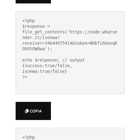
<?php

$response = 
file_get_contents('https://node.whatse
nder.it/isonwa?
receiver=34644975414&token=NHbTiAheeqK
O5OtOWOwa');

echo $response; // output 
{success:true/false, 
isonwa:true/false}

?>
COPIA
<?php
