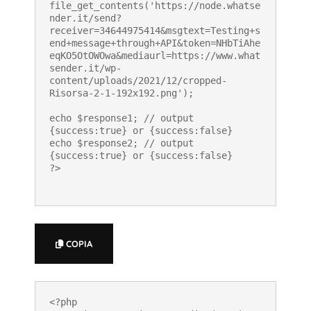
file_get_contents('https://node.whatse
nder.it/send?
receiver=34644975414&msgtext=Testing+s
end+message+through+API&token=NHbTiAhe
eqKO5OtOWOwa&mediaurl=https://www.what
sender.it/wp-
content/uploads/2021/12/cropped-
Risorsa-2-1-192x192.png');

echo $response1; // output 
{success:true} or {success:false}

echo $response2; // output 
{success:true} or {success:false}

?>
COPIA
<?php
