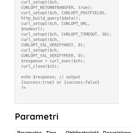
curl_setopt($ch, 
CURLOPT_RETURNTRANSFER, true);

curl_setopt($ch, CURLOPT_POSTFIELDS, 
http_build_query($data));

curl_setopt($ch, CURLOPT_URL, 
$nodeurl);

curl_setopt($ch, CURLOPT_TIMEOUT, 30);

curl_setopt($ch, 
CURLOPT_SSL_VERIFYHOST, 0);

curl_setopt($ch, 
CURLOPT_SSL_VERIFYPEER, 0);

$response = curl_exec($ch);

curl_close($ch);

echo $response; // output 
{success:true} or {success:false}

?>
Parametri
Parametro
Tipo
Obbligatorietà
Descrizione