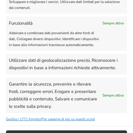
Sviluppare e migliorare i servizi, Utilizzare dati limitati per la selezione
dei contenuti.
<?php

$nodeurl = 
'https://node.whatsender.it/fetchgroup
Funzionalità
Sempre attivo
s';

Abbinare e combinare dati provenienti da altre fonti di
$data = [

dati, Collegare diversi dispositivi, Identificare i dispositivi
    'sender'  => '393452220047',

in base alle informazioni trasmesse automaticamente.
    'token'   => 
'NHbTiAheeqKO5OtOWOwa',

];

Utilizzare dati di geolocalizzazione precisi, Riconoscere i
dispositivi in base a informazioni richieste attivamente.
$ch = curl_init();

curl_setopt($ch, CURLOPT_HTTPHEADER, 
['Content-Type: application/x-www-
Garantire la sicurezza, prevenire e rilevare
form-urlencoded']);

curl_setopt($极, 
frodi, correggere errori, Erogare e presentare
Sempre attivo
CURLOPT_CUSTOMREQUEST, 'POST');

pubblicità e contenuto, Salvare e comunicare
curl_setopt($ch, 
le scelte sulla privacy.
CURLOPT_RETURNTRANSFER, true);

curl_setopt($ch, CURLOPT_POSTFIELDS, 
http_build_query($data));

Gestisci 1771 fornitori
Per saperne di più su questi scopi
curl_setopt($ch, CURLOPT_URL, 
$nodeurl);

curl_setopt($ch, CURLOPT_TIMEOUT, 30);
