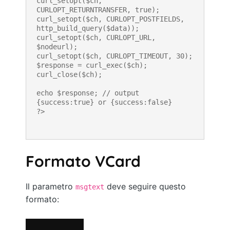
curl_setopt($ch, 
CURLOPT_RETURNTRANSFER, true);

curl_setopt($ch, CURLOPT_POSTFIELDS, 
http_build_query($data));

curl_setopt($ch, CURLOPT_URL, 
$nodeurl);

curl_setopt($ch, CURLOPT_TIMEOUT, 30);

$response = curl_exec($ch);

curl_close($ch);

echo $response; // output 
{success:true} or {success:false}

?>
Formato VCard
Il parametro
deve seguire questo
msgtext
formato: