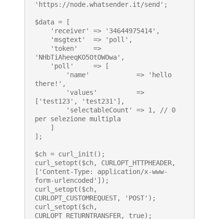
'https://node.whatsender.it/send';

$data = [

    'receiver' => '34644975414',

    'msgtext'  => 'poll',

    'token'    => 
'NHbTiAheeqKO5OtOWOwa',

    'poll'     => [

        'name'            => 'hello 
there!',

        'values'          => 
['test123', 'test231'],

        'selectableCount' => 1, // 0 
per selezione multipla

    ]

];

$ch = curl_init();

curl_setopt($ch, CURLOPT_HTTPHEADER, 
['Content-Type: application/x-www-
form-urlencoded']);

curl_setopt($ch, 
CURLOPT_CUSTOMREQUEST, 'POST');

curl_setopt($ch, 
CURLOPT_RETURNTRANSFER, true);
