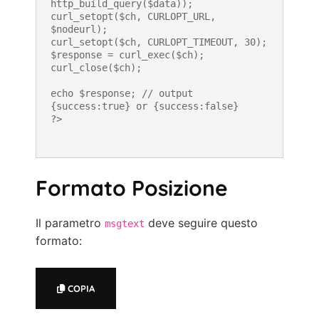
http_build_query($data));

curl_setopt($ch, CURLOPT_URL, 
$nodeurl);

curl_setopt($ch, CURLOPT_TIMEOUT, 30);

$response = curl_exec($ch);

curl_close($ch);

echo $response; // output 
{success:true} or {success:false}

?>
Formato Posizione
Il parametro
deve seguire questo
msgtext
formato:
COPIA