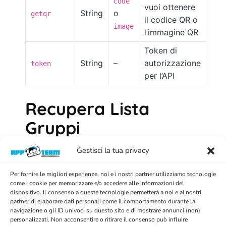
code
vuoi ottenere
String
o
getqr
il codice QR o
image
l’immagine QR
Token di
String
–
autorizzazione
token
per l’API
Recupera Lista
Gruppi
Gestisci la tua privacy
Utilizza questa API per recuperare la lista dei
gruppi WhatsApp associati a un numero.
Per fornire le migliori esperienze, noi e i nostri partner utilizziamo tecnologie
come i cookie per memorizzare e/o accedere alle informazioni del
Metodo GET
dispositivo. Il consenso a queste tecnologie permetterà a noi e ai nostri
partner di elaborare dati personali come il comportamento durante la
Metodo POST
navigazione o gli ID univoci su questo sito e di mostrare annunci (non)
personalizzati. Non acconsentire o ritirare il consenso può influire