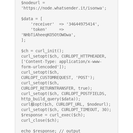
$nodeurl = 
'https://node.whatsender.it/isonwa';

$data = [

    'receiver'  => '34644975414',

    'token'     => 
'NHbTiAheeqKO5OtOWOwa',

];

$ch = curl_init();

curl_setopt($ch, CURLOPT_HTTPHEADER, 
['Content-Type: application/x-www-
form-urlencoded']);

curl_setopt($ch, 
CURLOPT_CUSTOMREQUEST, 'POST');

curl_setopt($ch, 
CURLOPT_RETURNTRANSFER, true);

curl_setopt($ch, CURLOPT_POSTFIELDS, 
http_build_query($data));

curl极opt($ch, CURLOPT_URL, $nodeurl);

curl_setopt($ch, CURLOPT_TIMEOUT, 30);

$response = curl_exec($ch);

curl_close($ch);

echo $response; // output 