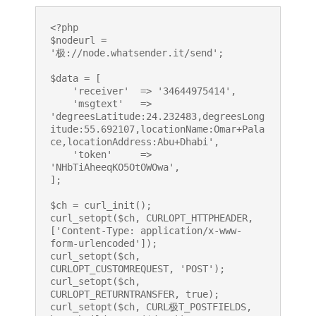
<?php

$nodeurl = 
'极://node.whatsender.it/send';

$data = [

    'receiver'  => '34644975414',

    'msgtext'   => 
'degreesLatitude:24.232483,degreesLong
itude:55.692107,locationName:Omar+Pala
ce,locationAddress:Abu+Dhabi',

    'token'     => 
'NHbTiAheeqKO5OtOWOwa',

];

$ch = curl_init();

curl_setopt($ch, CURLOPT_HTTPHEADER, 
['Content-Type: application/x-www-
form-urlencoded']);

curl_setopt($ch, 
CURLOPT_CUSTOMREQUEST, 'POST');

curl_setopt($ch, 
CURLOPT_RETURNTRANSFER, true);

curl_setopt($ch, CURL极T_POSTFIELDS, 