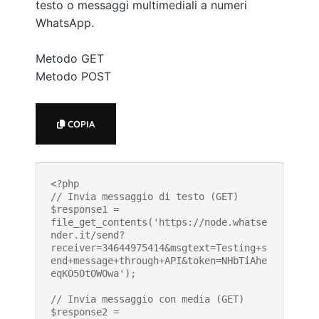
testo o messaggi multimediali a numeri
WhatsApp.
Metodo GET
Metodo POST
COPIA
<?php

// Invia messaggio di testo (GET)

$response1 = 
file_get_contents('https://node.whatse
nder.it/send?
receiver=34644975414&msgtext=Testing+s
end+message+through+API&token=NHbTiAhe
eqKO5OtOWOwa');

// Invia messaggio con media (GET)

$response2 = 