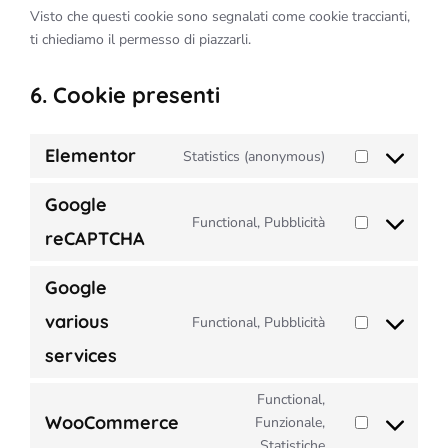
Visto che questi cookie sono segnalati come cookie traccianti,
ti chiediamo il permesso di piazzarli.
6. Cookie presenti
Elementor
Statistics (anonymous)
Consent
to
Google
service
Functional, Pubblicità
Consent
elementor
reCAPTCHA
to
service
Google
google-
various
recaptcha
Functional, Pubblicità
Consent
to
services
service
google-
Functional,
WooCommerce
various-
Funzionale,
Consent
services
Statistiche