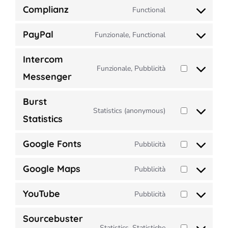
Complianz
Functional
service
Consent
smartlook
to
PayPal
Funzionale, Functional
service
Consent
complianz
to
Intercom
service
Funzionale, Pubblicità
Consent
paypal
Messenger
to
service
Burst
intercom-
Statistics (anonymous)
Consent
Statistics
messenger
to
service
Google Fonts
Pubblicità
Consent
burst-
to
statistics
Google Maps
Pubblicità
service
Consent
google-
to
YouTube
Pubblicità
fonts
service
Consent
google-
to
Sourcebuster
maps
service
Statistics, Statistiche