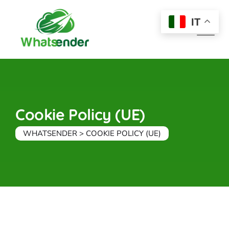
Skip
to
IT
content
Cookie Policy (UE)
WHATSENDER
>
COOKIE POLICY (UE)