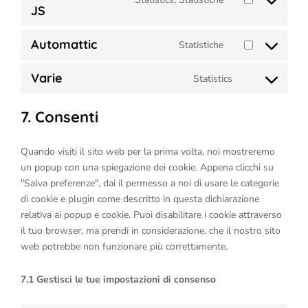
Consent
youtube
JS
to
service
Automattic
Statistiche
Consent
sourcebuster-
to
js
Varie
Statistics
service
Consent
automattic
to
7. Consenti
service
varie
Quando visiti il sito web per la prima volta, noi mostreremo
un popup con una spiegazione dei cookie. Appena clicchi su
"Salva preferenze", dai il permesso a noi di usare le categorie
di cookie e plugin come descritto in questa dichiarazione
relativa ai popup e cookie. Puoi disabilitare i cookie attraverso
il tuo browser, ma prendi in considerazione, che il nostro sito
web potrebbe non funzionare più correttamente.
7.1 Gestisci le tue impostazioni di consenso