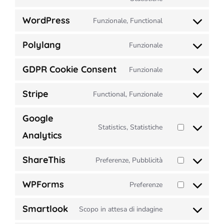
to
service
WordPress
Funzionale, Functional
Consent
woocommerce
to
Polylang
Funzionale
service
Consent
wordpress
to
GDPR Cookie Consent
Funzionale
service
Consent
polylang
to
Stripe
Functional, Funzionale
service
Consent
gdpr-
to
Google
cookie-
service
Statistics, Statistiche
consent
Consent
stripe
Analytics
to
service
ShareThis
Preferenze, Pubblicità
Consent
google-
to
analytics
WPForms
Preferenze
service
Consent
sharethis
to
Smartlook
Scopo in attesa di indagine
service
Consent
wpforms
to