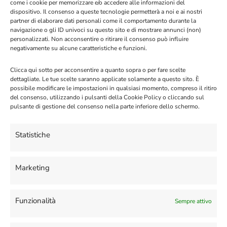
come i cookie per memorizzare e/o accedere alle informazioni del
questione che sarebbe illegale o illegale per noi
dispositivo. Il consenso a queste tecnologie permetterà a noi e ai nostri
limitare o escludere la nostra responsabilità. In
partner di elaborare dati personali come il comportamento durante la
navigazione o gli ID univoci su questo sito e di mostrare annunci (non)
nessun caso saremo responsabili per qualsiasi danno
personalizzati. Non acconsentire o ritirare il consenso può influire
diretto o indiretto (compresi i danni per la perdita di
negativamente su alcune caratteristiche e funzioni.
profitti o entrate, perdita o corruzione di dati,
Clicca qui sotto per acconsentire a quanto sopra o per fare scelte
software o database, o perdita o danno alla proprietà
dettagliate. Le tue scelte saranno applicate solamente a questo sito. È
o ai dati) sostenuti da voi o da qualsiasi terza parte,
possibile modificare le impostazioni in qualsiasi momento, compreso il ritiro
del consenso, utilizzando i pulsanti della Cookie Policy o cliccando sul
derivanti dal vostro accesso o uso del nostro sito
pulsante di gestione del consenso nella parte inferiore dello schermo.
web.
Statistiche
Tranne nella misura in cui qualsiasi contratto
aggiuntivo dichiara espressamente il contrario, la
Marketing
nostra massima responsabilità nei vostri confronti per
tutti i danni derivanti da o relativi al sito web o a
qualsiasi prodotto e servizio commercializzato o
Funzionalità
Sempre attivo
venduto attraverso il sito web, indipendentemente
dalla forma di azione legale che impone la