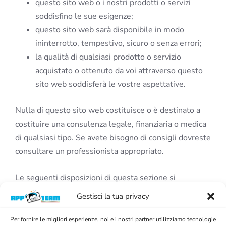
questo sito web o i nostri prodotti o servizi
soddisfino le sue esigenze;
questo sito web sarà disponibile in modo
ininterrotto, tempestivo, sicuro o senza errori;
la qualità di qualsiasi prodotto o servizio
acquistato o ottenuto da voi attraverso questo
sito web soddisferà le vostre aspettative.
Nulla di questo sito web costituisce o è destinato a
costituire una consulenza legale, finanziaria o medica
di qualsiasi tipo. Se avete bisogno di consigli dovreste
consultare un professionista appropriato.
Le seguenti disposizioni di questa sezione si
applicheranno nella misura massima consentita dalla
Gestisci la tua privacy
legge applicabile e non limiteranno o escluderanno la
nostra responsabilità in relazione a qualsiasi
Per fornire le migliori esperienze, noi e i nostri partner utilizziamo tecnologie