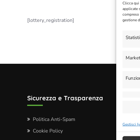
Clicca qui
applicate 
compreso i
[lottery_registration]
gestione d
Statist
Market
Funzio
Sicurezza e Trasparenza
Menu 
Politica Anti-Spam
Il Mi
Gestisci {
Cookie Policy
Carre