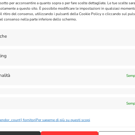
 sotto per acconsentire a quanto sopra o per fare scelte dettagliate. Le tue scelte sa
solamente a questo sito. È possibile modificare le impostazioni in qualsiasi moment
l ritiro del consenso, utilizzando i pulsanti della Cookie Policy o cliccando sul puls
el consenso nella parte inferiore dello schermo.
iche
ing
nalità
Sempr
Utente
Sempr
o Account
vendor_count} fornitori
Per saperne di più su questi scopi
llo