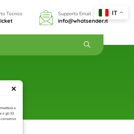
IT
to Tecnico
Supporto Email
Ticket
info@whatsender.it
rmetterà a
 o gli ID
il consenso