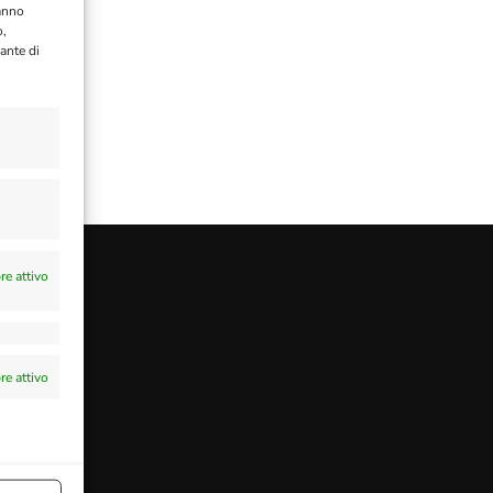
ranno
o,
ante di
e attivo
e attivo