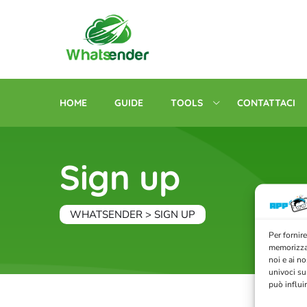
Skip
to
content
HOME
GUIDE
TOOLS
CONTATTACI
Sign up
WHATSENDER
>
SIGN UP
Per fornire
memorizzar
noi e ai n
univoci su
può influi