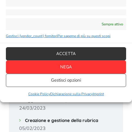
28/08/2025
Uso delle REST API
02/06/2024
Come configurare Gemini AI
Sempre attivo
17/04/2024
Changelog
Gestisci {vendor_count} fornitori
Per saperne di più su questi scopi
Configurare G-Maps Business
02/02/2024
ACCETTA
Notifiche Whatsapp per Salon Boooking
NEGA
System
Gestisci opzioni
23/10/2023
Telefoni compatibili con eSim (elenco
Cookie Policy
Dichiarazione sulla Privacy
Imprint
aggiornato al 2023)
24/03/2023
Creazione e gestione della rubrica
05/02/2023