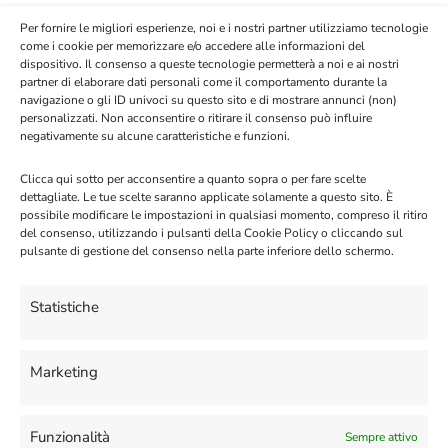
Per fornire le migliori esperienze, noi e i nostri partner utilizziamo tecnologie
come i cookie per memorizzare e/o accedere alle informazioni del
dispositivo. Il consenso a queste tecnologie permetterà a noi e ai nostri
partner di elaborare dati personali come il comportamento durante la
navigazione o gli ID univoci su questo sito e di mostrare annunci (non)
personalizzati. Non acconsentire o ritirare il consenso può influire
negativamente su alcune caratteristiche e funzioni.
Clicca qui sotto per acconsentire a quanto sopra o per fare scelte
dettagliate. Le tue scelte saranno applicate solamente a questo sito. È
Articoli recenti
possibile modificare le impostazioni in qualsiasi momento, compreso il ritiro
del consenso, utilizzando i pulsanti della Cookie Policy o cliccando sul
pulsante di gestione del consenso nella parte inferiore dello schermo.
Registrazione degli utenti dell’app
Statistiche
WhatsApp Business (o “Coesistenza”)
03/04/2026
Marketing
Inviare Promemoria con Google
Calendar
29/09/2025
Funzionalità
Sempre attivo