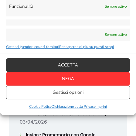
Funzionalità
Sempre attivo
Chat GPT
Gemini AI
Sempre attivo
Gestisci {vendor_count} fornitori
Per saperne di più su questi scopi
ACCETTA
NEGA
Articoli recenti
Gestisci opzioni
Registrazione degli utenti dell’app
Cookie Policy
Dichiarazione sulla Privacy
Imprint
WhatsApp Business (o “Coesistenza”)
03/04/2026
Inviare Promemoria con Google