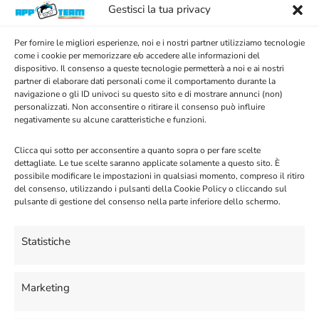
includi la parola che definisce la risposta. Esempio:
Gestisci la tua privacy
Spiega immagine
Per fornire le migliori esperienze, noi e i nostri partner utilizziamo tecnologie
come i cookie per memorizzare e/o accedere alle informazioni del
Salva Chat:
Salva ogni interazione in chat. È
dispositivo. Il consenso a queste tecnologie permetterà a noi e ai nostri
necessario cancellare regolarmente la cronologia,
partner di elaborare dati personali come il comportamento durante la
navigazione o gli ID univoci su questo sito e di mostrare annunci (non)
perché la cronologia chat sarà inclusa in ogni chat. Più
personalizzati. Non acconsentire o ritirare il consenso può influire
grande è la cronologia, più spenderai i tuoi gettoni.
negativamente su alcune caratteristiche e funzioni.
Clicca qui sotto per acconsentire a quanto sopra o per fare scelte
Cronologia Chat:
Cancella la cronologia se Salva Chat
dettagliate. Le tue scelte saranno applicate solamente a questo sito. È
è impostato su SI
possibile modificare le impostazioni in qualsiasi momento, compreso il ritiro
del consenso, utilizzando i pulsanti della Cookie Policy o cliccando sul
pulsante di gestione del consenso nella parte inferiore dello schermo.
Personalità GeminiAI:
Descrivi la personalità del tuo
bot GeminiAI. Dopo aver cambiato personalità, devi
Statistiche
eliminare la cronologia chat chattando con il bot e
digitare ripristina chat.
Marketing