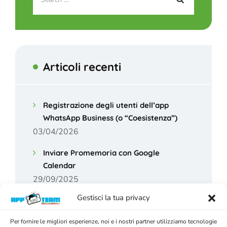
Articoli recenti
Registrazione degli utenti dell’app
WhatsApp Business (o “Coesistenza”)
03/04/2026
Inviare Promemoria con Google
Calendar
29/09/2025
Gestisci la tua privacy
28/08/2025
Uso delle REST API
02/06/2024
Come configurare Gemini AI
Per fornire le migliori esperienze, noi e i nostri partner utilizziamo tecnologie