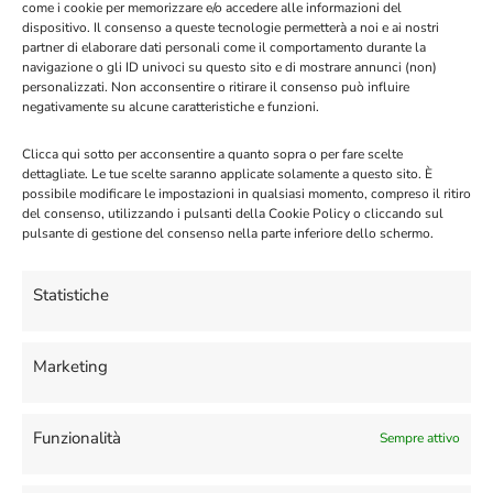
come i cookie per memorizzare e/o accedere alle informazioni del
dispositivo. Il consenso a queste tecnologie permetterà a noi e ai nostri
17/04/2024
Changelog
partner di elaborare dati personali come il comportamento durante la
navigazione o gli ID univoci su questo sito e di mostrare annunci (non)
Configurare G-Maps Business
personalizzati. Non acconsentire o ritirare il consenso può influire
negativamente su alcune caratteristiche e funzioni.
02/02/2024
Clicca qui sotto per acconsentire a quanto sopra o per fare scelte
Notifiche Whatsapp per Salon Boooking
dettagliate. Le tue scelte saranno applicate solamente a questo sito. È
System
possibile modificare le impostazioni in qualsiasi momento, compreso il ritiro
23/10/2023
del consenso, utilizzando i pulsanti della Cookie Policy o cliccando sul
pulsante di gestione del consenso nella parte inferiore dello schermo.
Telefoni compatibili con eSim (elenco
aggiornato al 2023)
Statistiche
24/03/2023
Creazione e gestione della rubrica
Marketing
05/02/2023
Funzionalità
Sempre attivo
Auto lettura, Autoswitch, Prefisso
Openai, Gruppo Risposta Autormatica