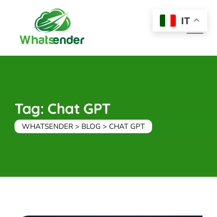
Skip
to
IT
content
Tag: Chat GPT
WHATSENDER
>
BLOG
>
CHAT GPT