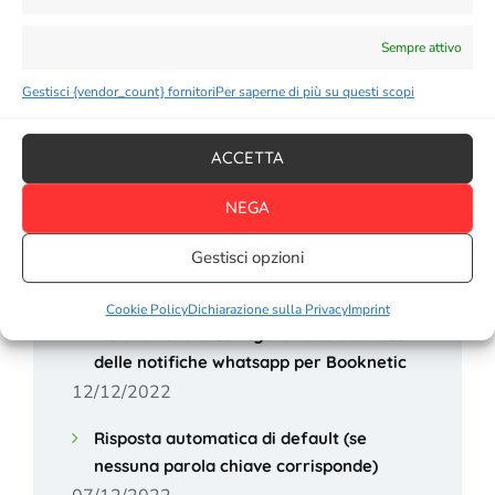
16/01/2023
Sempre attivo
Come configurare OpenAI ChatGPT
12/01/2023
Gestisci {vendor_count} fornitori
Per saperne di più su questi scopi
Come inviare notifiche Whatsapp con il
tuo Foglio di Google usando Whatsender
ACCETTA
05/01/2023
NEGA
Come integrare Whatsender nel proprio
Gestisci opzioni
negozio Shopify®
30/12/2022
Cookie Policy
Dichiarazione sulla Privacy
Imprint
Installazione e Configurazione dei flussi
delle notifiche whatsapp per Booknetic
12/12/2022
Risposta automatica di default (se
nessuna parola chiave corrisponde)