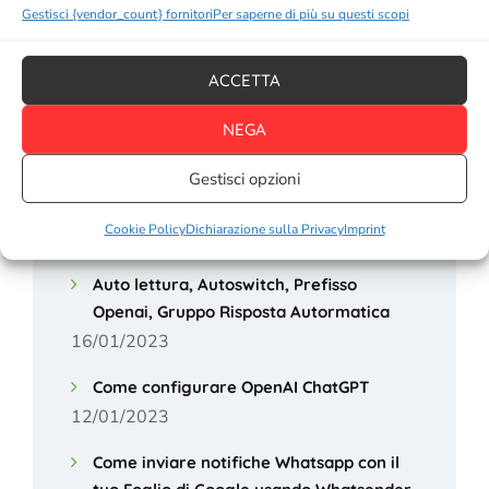
Notifiche Whatsapp per Salon Boooking
Gestisci {vendor_count} fornitori
Per saperne di più su questi scopi
System
23/10/2023
ACCETTA
Telefoni compatibili con eSim (elenco
NEGA
aggiornato al 2023)
24/03/2023
Gestisci opzioni
Creazione e gestione della rubrica
Cookie Policy
Dichiarazione sulla Privacy
Imprint
05/02/2023
Auto lettura, Autoswitch, Prefisso
Openai, Gruppo Risposta Autormatica
16/01/2023
Come configurare OpenAI ChatGPT
12/01/2023
Come inviare notifiche Whatsapp con il