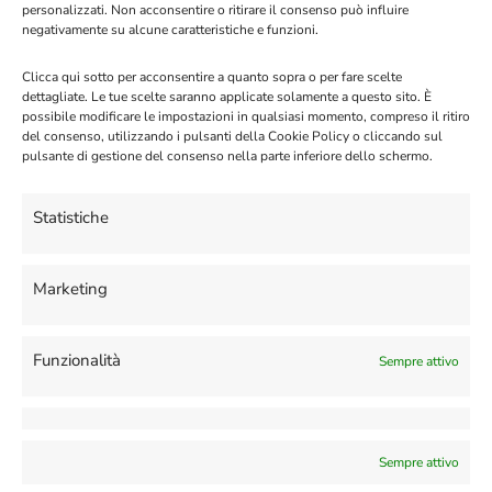
personalizzati. Non acconsentire o ritirare il consenso può influire
negativamente su alcune caratteristiche e funzioni.
Registrazione degli utenti dell’app
Clicca qui sotto per acconsentire a quanto sopra o per fare scelte
dettagliate. Le tue scelte saranno applicate solamente a questo sito. È
WhatsApp Business (o “Coesistenza”)
possibile modificare le impostazioni in qualsiasi momento, compreso il ritiro
03/04/2026
del consenso, utilizzando i pulsanti della Cookie Policy o cliccando sul
pulsante di gestione del consenso nella parte inferiore dello schermo.
Inviare Promemoria con Google
Calendar
Statistiche
29/09/2025
28/08/2025
Uso delle REST API
Marketing
02/06/2024
Come configurare Gemini AI
Funzionalità
Sempre attivo
17/04/2024
Changelog
Configurare G-Maps Business
02/02/2024
Sempre attivo