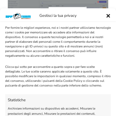
Gestisci la tua privacy
Per fornire le migliori esperienze, noi e i nostri partner utilizziamo tecnologie
come i cookie per memorizzare e/o accedere alle informazioni del
dispositivo. Il consenso a queste tecnologie permetterà a noi e ai nostri
partner di elaborare dati personali come il comportamento durante la
navigazione o gli ID univoci su questo sito e di mostrare annunci (non)
personalizzati. Non acconsentire o ritirare il consenso può influire
negativamente su alcune caratteristiche e funzioni.
Clicca qui sotto per acconsentire a quanto sopra o per fare scelte
Puoi modificare e aggiungere argomenti. Esempio:
dettagliate. Le tue scelte saranno applicate solamente a questo sito. È
possibile modificare le impostazioni in qualsiasi momento, compreso il ritiro
per creare una cattura “sondaggio” (non dimenticare il
del consenso, utilizzando i pulsanti della Cookie Policy o cliccando sul
tag “finish” alla fine delle domande) verrà aggiunta
pulsante di gestione del consenso nella parte inferiore dello schermo.
cosi:
Statistiche
Archiviare informazioni su dispositivo e/o accedervi, Misurare le
prestazioni degli annunci, Misurare le prestazioni dei contenuti,