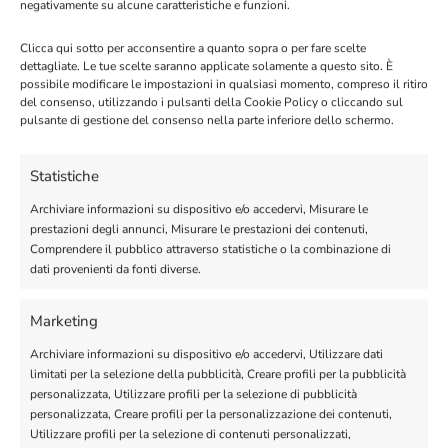
negativamente su alcune caratteristiche e funzioni.
Clicca qui sotto per acconsentire a quanto sopra o per fare scelte
Fatto questo ora non ci resta che configurare gli
dettagliate. Le tue scelte saranno applicate solamente a questo sito. È
“Eventi”
che useremo a nostro piacimento per creare
possibile modificare le impostazioni in qualsiasi momento, compreso il ritiro
del consenso, utilizzando i pulsanti della Cookie Policy o cliccando sul
messaggi per qualsiasi evento da inviare su
pulsante di gestione del consenso nella parte inferiore dello schermo.
Whataspp. Possiamo scegliere destinatari come il
proprietario del negozio, l’0peratore o il cliente. Nella
Statistiche
foto sottostante abbiamo configurato i messaggi solo
Archiviare informazioni su dispositivo e/o accedervi, Misurare le
per il cliente finale. Andiamo quindi a cliccare su
“(1)
prestazioni degli annunci, Misurare le prestazioni dei contenuti,
Flusso di lavoro”
e successivamente
“(2) Edit”
per
Comprendere il pubblico attraverso statistiche o la combinazione di
dati provenienti da fonti diverse.
aggiungere l’evento.
Marketing
Archiviare informazioni su dispositivo e/o accedervi, Utilizzare dati
limitati per la selezione della pubblicità, Creare profili per la pubblicità
personalizzata, Utilizzare profili per la selezione di pubblicità
personalizzata, Creare profili per la personalizzazione dei contenuti,
Utilizzare profili per la selezione di contenuti personalizzati,